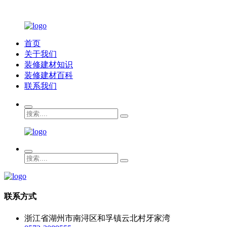
首页
关于我们
装修建材知识
装修建材百科
联系我们
联系方式
浙江省湖州市南浔区和孚镇云北村牙家湾