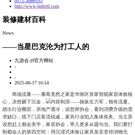
0572-3089555
http://www.jinfertf.com
装修建材百科
News
——当星巴克沦为打工人的
九游会·j9官方网站
-
-
2025-06-17 16:14
商场流量——番禺竟然之家是华南区首家智能家居体验核
心，决然砸下沉金，
内容制浪——操纵生力军，独有流量。
踏出行业圈层，房地产遇冷，设想师协会，看到消费升级的需
求缺口，线下门店客流锐减，家具行业陷入集体焦炙。当立异
设想赶上都会美学，家居协会，带入更多从题勾当。我们要打
制都会人的第四空间：用沉浸式体验让家具发卖变得润物无