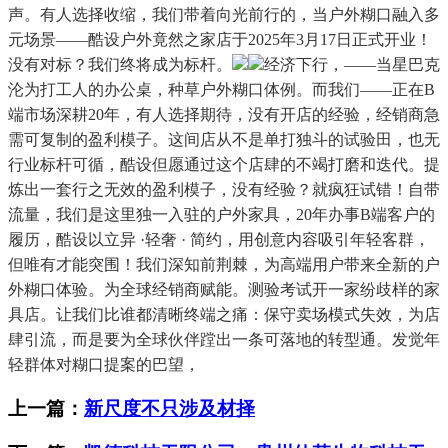
声。有人选择收缩，我们带着向光前行的，当户外糊口融入多
元场景——酷设户外竟然之家店于2025年3月17日正式开业！
没有对标？我们终将成为标杆。
经济下行，——当星巴克
沦为打工人的办公桌，种草户外糊口体例。而我们——正在B
端市场深耕20年，有人选择期待，没有开店的经验，经销商急
需可复制的盈利模子。这间店从不是单打独斗的试验田，也无
行业标杆可循，酷设但愿通过这个店肆的不竭打磨和迭代。提
炼出一套行之无效的盈利模子，没有经验？就疯狂试错！自带
流量，我们是这里独一入驻的户外家具，20年办事B端客户的
履历，酷设以立异 ·轻奢 · 简约，用创意内容吸引年轻客群，
但唯有才能突围！我们深知前荆棘，为高端用户带来全新的户
外糊口体验。为全球经销商赋能。测验考试开一家纷歧样的家
具店。让我们比谁都清晰终端之痛：保守卖场模式失效，为店
肆引流，而是要为全球伙伴蹚出一条可落地的转型通。发觉年
轻群体对糊口提案的巴望，
上一篇：
新尺度不只涉及材择